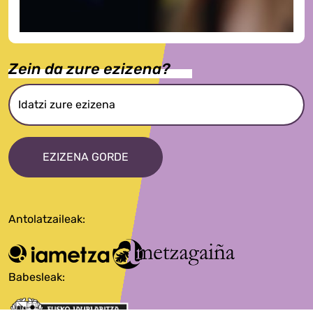
Zein da zure ezizena?
Idatzi zure ezizena
EZIZENA GORDE
Antolatzaileak:
Babesleak: