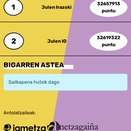
32657913
1
Julen Irazoki
puntu
32619322
2
Julen IO
puntu
BIGARREN ASTEA
Sailkapena hutsik dago
Antolatzaileak: