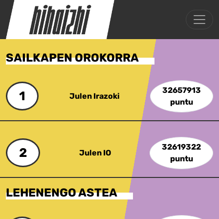
SAILKAPEN OROKORRA
32657913
1
Julen Irazoki
puntu
32619322
2
Julen IO
puntu
LEHENENGO ASTEA